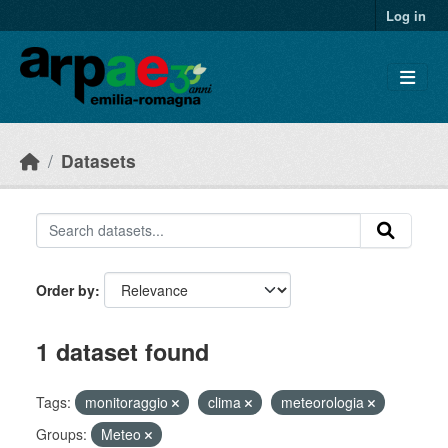
Skip to main content
Log in
Datasets
Order by
1 dataset found
Tags:
monitoraggio
clima
meteorologia
Groups:
Meteo