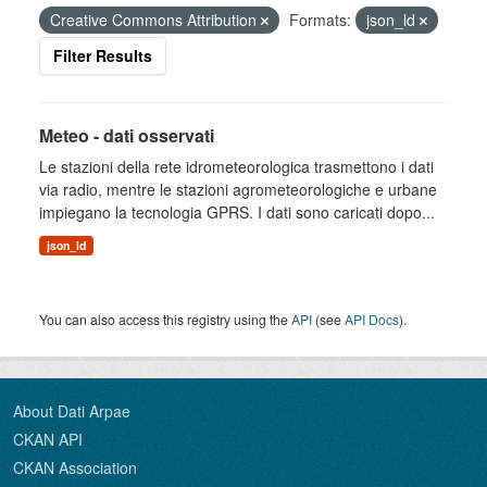
Creative Commons Attribution
Formats:
json_ld
Filter Results
Meteo - dati osservati
Le stazioni della rete idrometeorologica trasmettono i dati
via radio, mentre le stazioni agrometeorologiche e urbane
impiegano la tecnologia GPRS. I dati sono caricati dopo...
json_ld
You can also access this registry using the
API
(see
API Docs
).
About Dati Arpae
CKAN API
CKAN Association