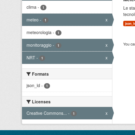
clima
-
Le sta
1
tecnol
meteo
-
x
1
json_l
meteorologia
-
1
You can
monitoraggio
-
x
1
NRT
-
x
1
Formats
json_ld
-
1
Licenses
Creative Commons...
-
x
1