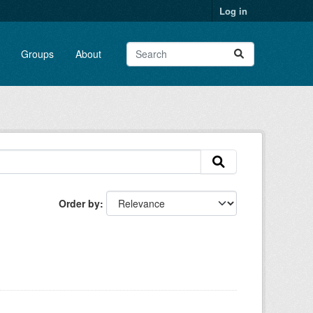
Log in
Groups
About
Order by