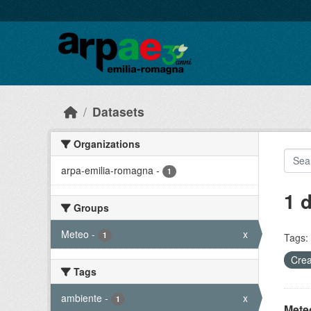
Skip to main content
Datasets
Organizations
arpa-emilia-romagna
-
1
1 
Groups
Meteo
-
x
1
Tags:
Crea
Tags
ambiente
-
x
1
Meteo