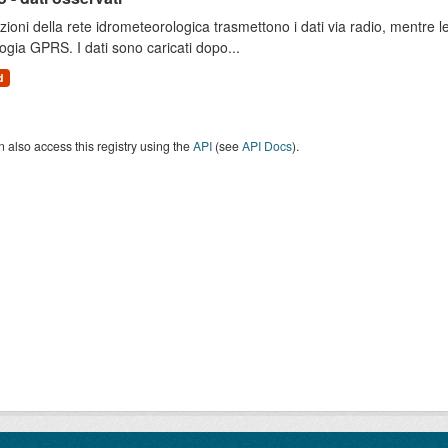
zioni della rete idrometeorologica trasmettono i dati via radio, mentre
ogia GPRS. I dati sono caricati dopo...
d
 also access this registry using the
API
(see
API Docs
).