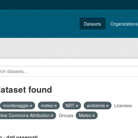
Datasets
Organizations
dataset found
monitoraggio
meteo
NRT
ambiente
Licenses:
tive Commons Attribution
Groups:
Meteo
 - dati osservati