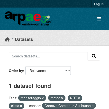
Skip to main content
Log in
Datasets
Order by
1 dataset found
Tags:
monitoraggio
meteo
NRT
clima
Licenses:
Creative Commons Attribution