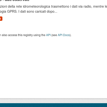
zioni della rete idrometeorologica trasmettono i dati via radio, mentre
ogia GPRS. I dati sono caricati dopo...
d
 also access this registry using the
API
(see
API Docs
).