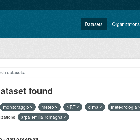
Datasets
Organizations
dataset found
monitoraggio
meteo
NRT
clima
meteorologia
zations:
arpa-emilia-romagna
 - dati osservati