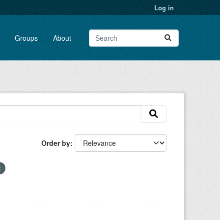
Log in
Groups
About
Order by