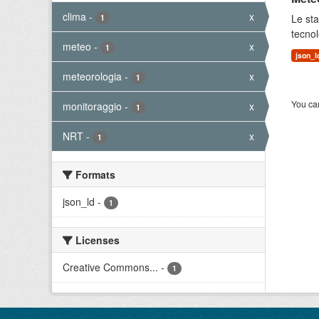
clima
-
x
Le sta
1
tecnol
meteo
-
x
1
json_l
meteorologia
-
x
1
You can
monitoraggio
-
x
1
NRT
-
x
1
Formats
json_ld
-
1
Licenses
Creative Commons...
-
1