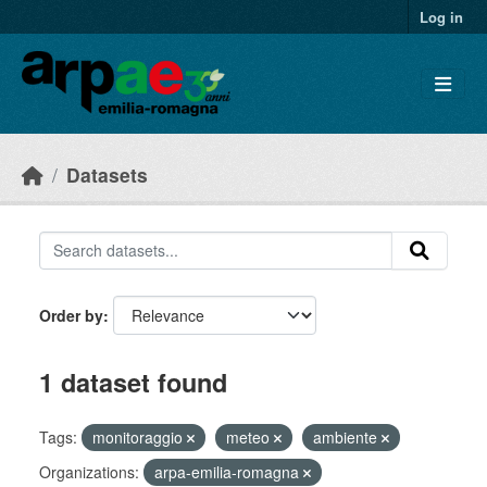
Skip to main content
Log in
Datasets
Order by
1 dataset found
Tags:
monitoraggio
meteo
ambiente
Organizations:
arpa-emilia-romagna