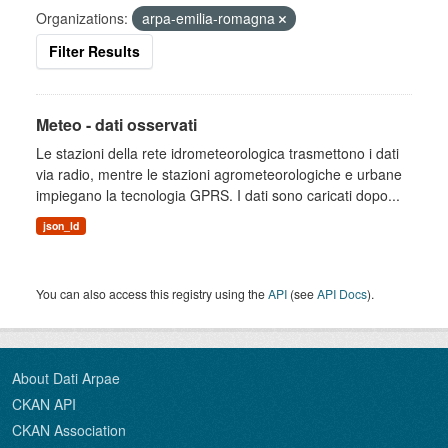
Organizations:
arpa-emilia-romagna
Filter Results
Meteo - dati osservati
Le stazioni della rete idrometeorologica trasmettono i dati
via radio, mentre le stazioni agrometeorologiche e urbane
impiegano la tecnologia GPRS. I dati sono caricati dopo...
json_ld
You can also access this registry using the
API
(see
API Docs
).
About Dati Arpae
CKAN API
CKAN Association