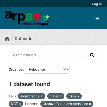
Skip to main content
Log in
Datasets
Order by
1 dataset found
Tags:
monitoraggio
meteo
clima
NRT
Licenses:
Creative Commons Attribution