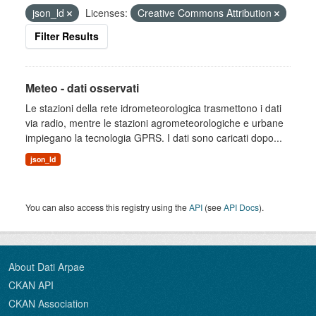
json_ld
Licenses:
Creative Commons Attribution
Filter Results
Meteo - dati osservati
Le stazioni della rete idrometeorologica trasmettono i dati
via radio, mentre le stazioni agrometeorologiche e urbane
impiegano la tecnologia GPRS. I dati sono caricati dopo...
json_ld
You can also access this registry using the
API
(see
API Docs
).
About Dati Arpae
CKAN API
CKAN Association