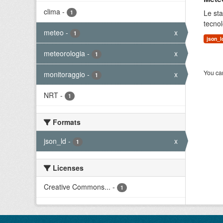
clima
-
Le sta
1
tecnol
meteo
-
x
1
json_l
meteorologia
-
x
1
You can
monitoraggio
-
x
1
NRT
-
1
Formats
json_ld
-
x
1
Licenses
Creative Commons...
-
1