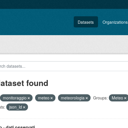
Datasets
Organizations
dataset found
monitoraggio
meteo
meteorologia
Groups:
Meteo
ts:
json_ld
 - dati osservati