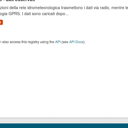
zioni della rete idrometeorologica trasmettono i dati via radio, mentre
ogia GPRS. I dati sono caricati dopo...
d
 also access this registry using the
API
(see
API Docs
).