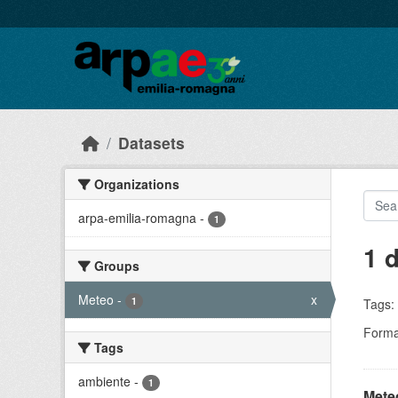
Skip to main content
Datasets
Organizations
arpa-emilia-romagna
-
1
1 
Groups
Meteo
-
x
1
Tags:
Forma
Tags
ambiente
-
1
Meteo