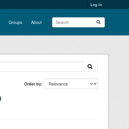
Log in
Groups
About
Order by