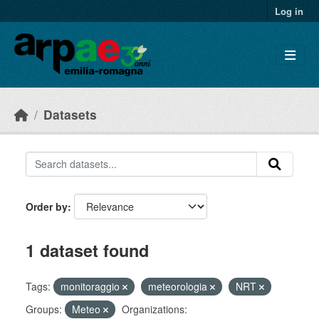
Skip to main content
Log in
Datasets
Order by
1 dataset found
Tags:
monitoraggio
meteorologia
NRT
Groups:
Meteo
Organizations: