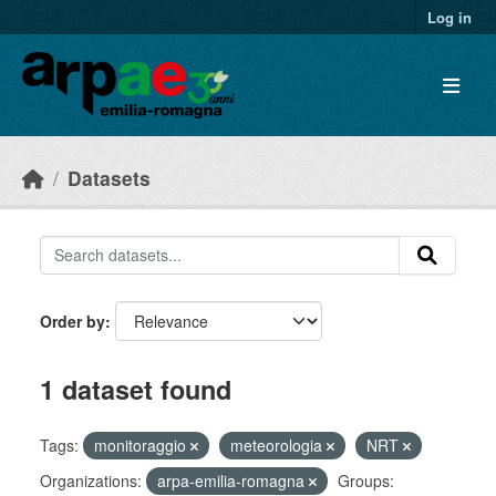
Skip to main content
Log in
Datasets
Order by
1 dataset found
Tags:
monitoraggio
meteorologia
NRT
Organizations:
arpa-emilia-romagna
Groups: