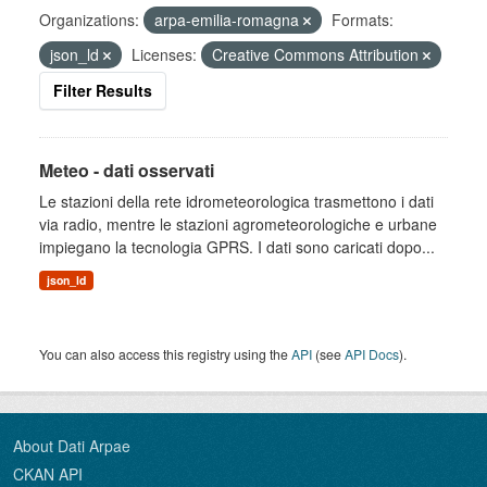
Organizations:
arpa-emilia-romagna
Formats:
json_ld
Licenses:
Creative Commons Attribution
Filter Results
Meteo - dati osservati
Le stazioni della rete idrometeorologica trasmettono i dati
via radio, mentre le stazioni agrometeorologiche e urbane
impiegano la tecnologia GPRS. I dati sono caricati dopo...
json_ld
You can also access this registry using the
API
(see
API Docs
).
About Dati Arpae
CKAN API