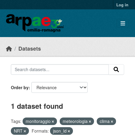
Skip to main content
Log in
Datasets
Order by
1 dataset found
Tags:
monitoraggio
meteorologia
clima
NRT
Formats:
json_ld