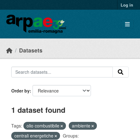
Skip to main content
Log in
Datasets
Order by
1 dataset found
Tags:
olio combustibile
ambiente
centrali energetiche
Groups: