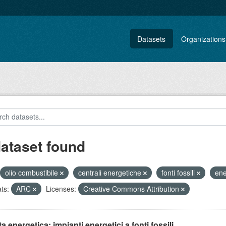
Datasets
Organizations
dataset found
olio combustibile
centrali energetiche
fonti fossili
ene
ts:
ARC
Licenses:
Creative Commons Attribution
ta energetica: impianti energetici a fonti fossili