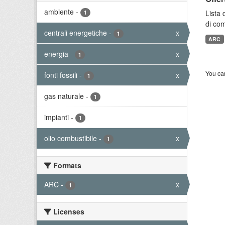
ambiente
-
Lista 
1
di com
centrali energetiche
-
x
1
ARC
energia
-
x
1
You can
fonti fossili
-
x
1
gas naturale
-
1
impianti
-
1
olio combustibile
-
x
1
Formats
ARC
-
x
1
Licenses