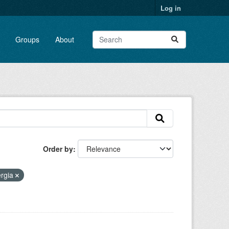
Log in
Groups
About
Order by
rgia