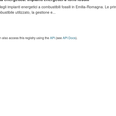
degli impianti energetici a combustibili fossili in Emilia-Romagna. Le pri
bustibile utilizzato, la gestione e...
 also access this registry using the
API
(see
API Docs
).