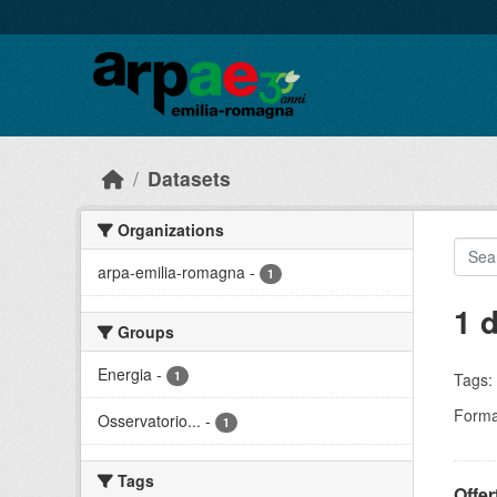
Skip to main content
Datasets
Organizations
arpa-emilia-romagna
-
1
1 
Groups
Energia
-
1
Tags:
Forma
Osservatorio...
-
1
Tags
Offer