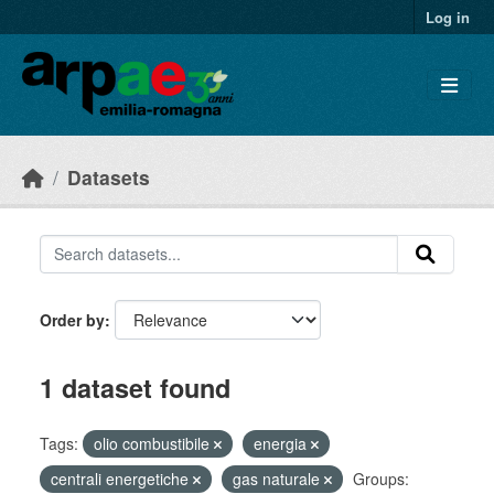
Skip to main content
Log in
Datasets
Order by
1 dataset found
Tags:
olio combustibile
energia
centrali energetiche
gas naturale
Groups: