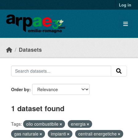
Skip to main content
Log in
Datasets
Order by
1 dataset found
Tags:
olio combustibile
energia
gas naturale
impianti
centrali energetiche