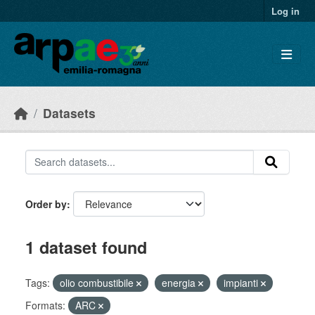
Skip to main content
Log in
Datasets
Order by
1 dataset found
Tags:
olio combustibile
energia
impianti
Formats:
ARC