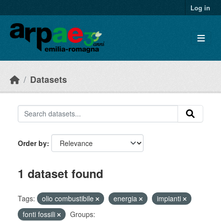
Skip to main content
Log in
Datasets
Order by
1 dataset found
Tags:
olio combustibile
energia
impianti
fonti fossili
Groups: