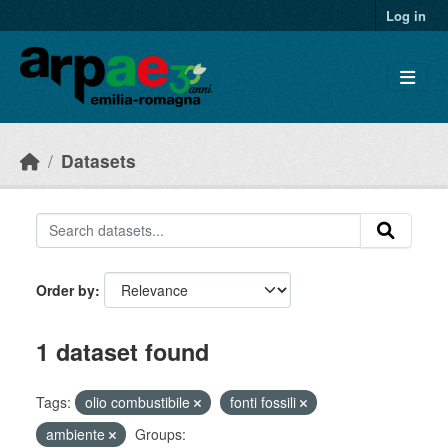
Skip to main content
Log in
Datasets
Order by
1 dataset found
Tags:
olio combustibile
fonti fossili
ambiente
Groups: