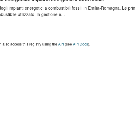
degli impianti energetici a combustibili fossili in Emilia-Romagna. Le pri
bustibile utilizzato, la gestione e...
 also access this registry using the
API
(see
API Docs
).