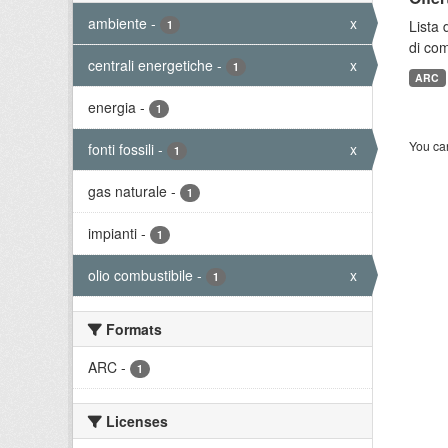
ambiente
-
x
Lista 
1
di com
centrali energetiche
-
x
1
ARC
energia
-
1
You can
fonti fossili
-
x
1
gas naturale
-
1
impianti
-
1
olio combustibile
-
x
1
Formats
ARC
-
1
Licenses