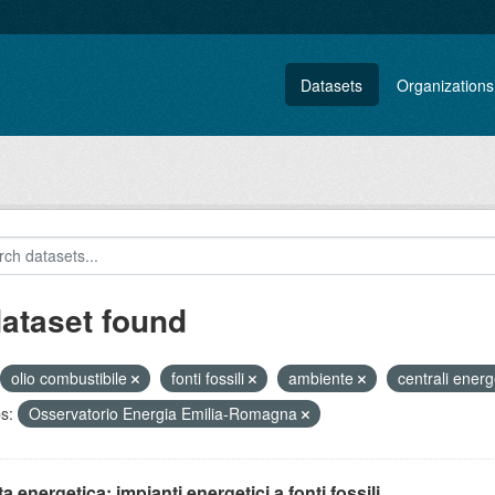
Datasets
Organizations
dataset found
olio combustibile
fonti fossili
ambiente
centrali ener
s:
Osservatorio Energia Emilia-Romagna
ta energetica: impianti energetici a fonti fossili