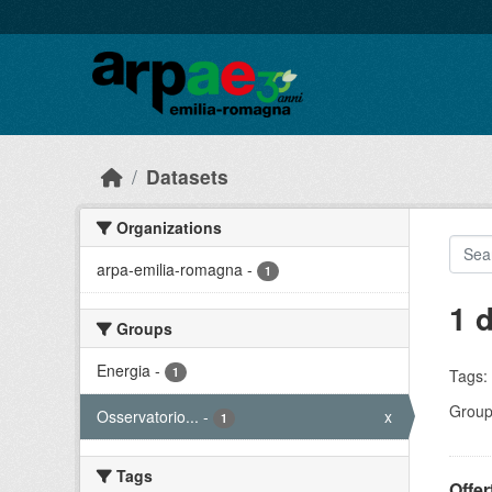
Skip to main content
Datasets
Organizations
arpa-emilia-romagna
-
1
1 
Groups
Energia
-
1
Tags:
Group
Osservatorio...
-
x
1
Tags
Offer