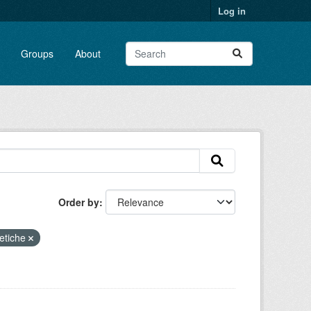
Log in
Groups
About
Order by
getiche