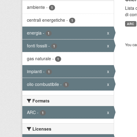
ambiente
-
Lista 
1
di com
centrali energetiche
-
1
ARC
energia
-
x
1
You can
fonti fossili
-
x
1
gas naturale
-
1
impianti
-
x
1
olio combustibile
-
x
1
Formats
ARC
-
x
1
Licenses