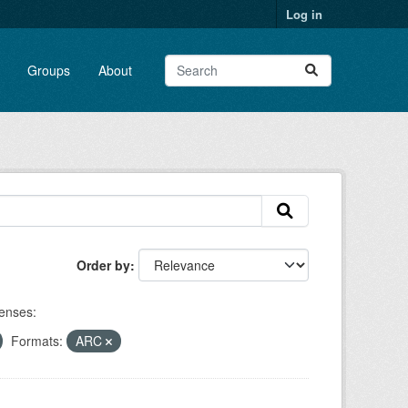
Log in
Groups
About
Order by
enses:
Formats:
ARC