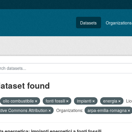
Datasets
Organizations
dataset found
olio combustibile
fonti fossili
impianti
energia
Lic
tive Commons Attribution
Organizations:
arpa-emilia-romagna
ta energetica: impianti energetici a fonti fossili