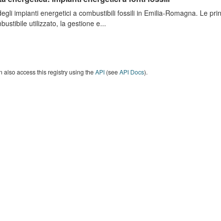
degli impianti energetici a combustibili fossili in Emilia-Romagna. Le pri
bustibile utilizzato, la gestione e...
 also access this registry using the
API
(see
API Docs
).