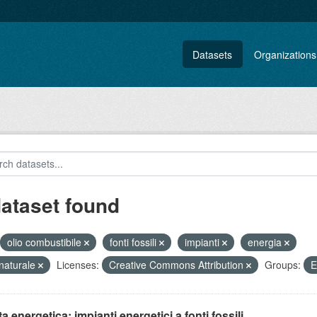
Datasets
Organizations
dataset found
olio combustibile
fonti fossili
impianti
energia
naturale
Licenses:
Creative Commons Attribution
Groups:
E
ta energetica: impianti energetici a fonti fossili