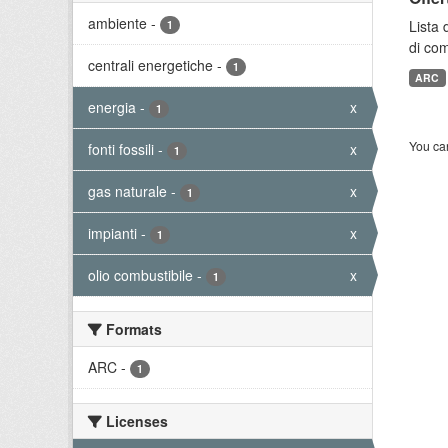
ambiente
-
Lista 
1
di com
centrali energetiche
-
1
ARC
energia
-
x
1
You can
fonti fossili
-
x
1
gas naturale
-
x
1
impianti
-
x
1
olio combustibile
-
x
1
Formats
ARC
-
1
Licenses