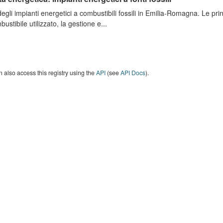
degli impianti energetici a combustibili fossili in Emilia-Romagna. Le pri
bustibile utilizzato, la gestione e...
 also access this registry using the
API
(see
API Docs
).