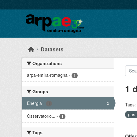
Skip to main content
Datasets
Organizations
arpa-emilia-romagna
-
1
1 
Groups
Energia
-
x
1
Tags:
gas 
Osservatorio...
-
1
Tags
Offer