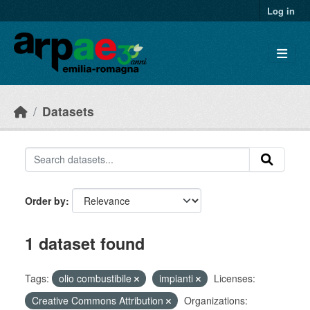
Skip to main content
Log in
Datasets
Order by
1 dataset found
Tags:
olio combustibile
impianti
Licenses:
Creative Commons Attribution
Organizations: