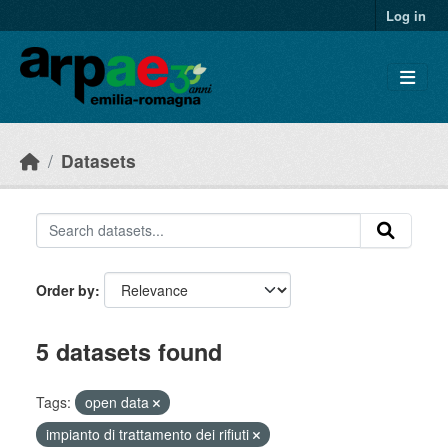
Skip to main content
Log in
Datasets
Order by
5 datasets found
Tags:
open data
impianto di trattamento dei rifiuti