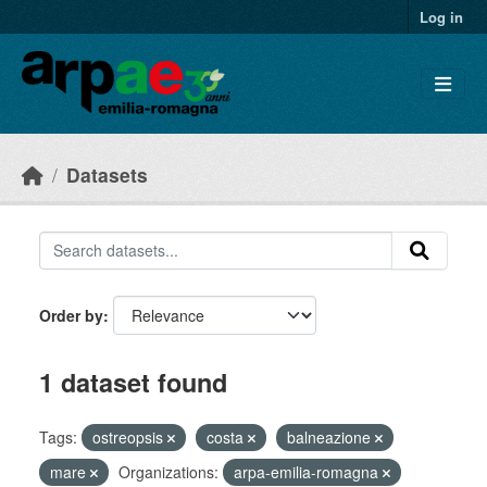
Skip to main content
Log in
Datasets
Order by
1 dataset found
Tags:
ostreopsis
costa
balneazione
mare
Organizations:
arpa-emilia-romagna