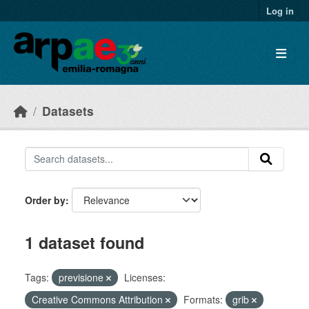
Skip to main content
Log in
Datasets
Order by
1 dataset found
Tags:
previsione
Licenses:
Creative Commons Attribution
Formats:
grib