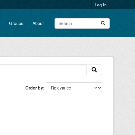
Log in
Groups
About
Order by