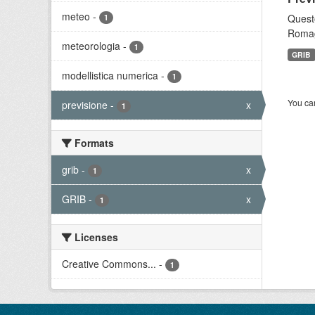
meteo
-
Questo
1
Romagn
meteorologia
-
1
GRIB
modellistica numerica
-
1
You can
previsione
-
x
1
Formats
grib
-
x
1
GRIB
-
x
1
Licenses
Creative Commons...
-
1