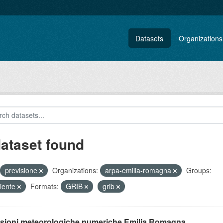
Datasets
Organizations
dataset found
previsione
Organizations:
arpa-emilia-romagna
Groups:
iente
Formats:
GRIB
grib
isioni meteorologiche numeriche Emilia Romagna