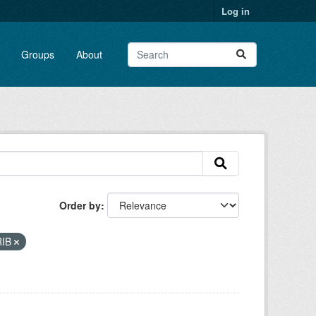
Log in
Groups
About
Order by
RIB