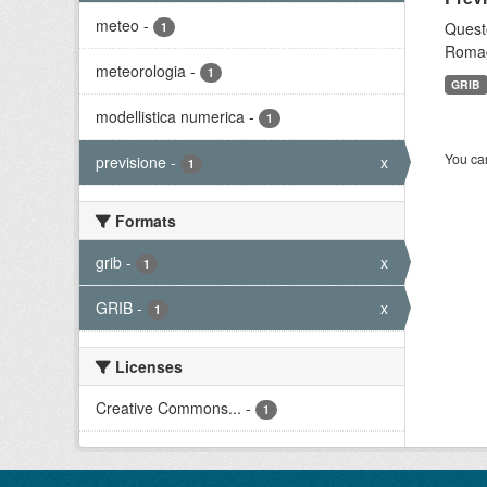
meteo
-
Questo
1
Romagn
meteorologia
-
1
GRIB
modellistica numerica
-
1
You can
previsione
-
x
1
Formats
grib
-
x
1
GRIB
-
x
1
Licenses
Creative Commons...
-
1