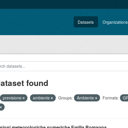
Datasets
Organizations
dataset found
previsione
ambiente
Groups:
Ambiente
Formats:
G
isioni meteorologiche numeriche Emilia Romagna