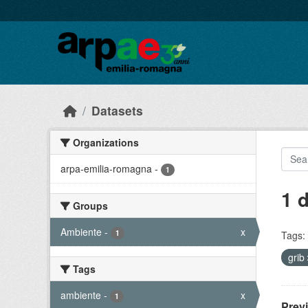
Skip to main content
Datasets
Organizations
arpa-emilia-romagna
-
1
1 
Groups
Ambiente
-
x
1
Tags:
grib
Tags
ambiente
-
x
1
Prev