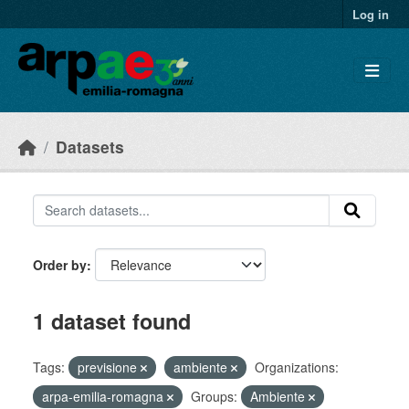
Skip to main content
Log in
Datasets
Order by
1 dataset found
Tags:
previsione
ambiente
Organizations:
arpa-emilia-romagna
Groups:
Ambiente