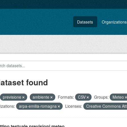
Datasets
Organizations
dataset found
previsione
ambiente
Formats:
CSV
Groups:
Meteo
zations:
arpa-emilia-romagna
Licenses:
Creative Commons Att
ttino testuale previsioni meteo