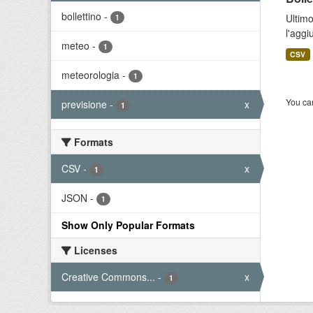
bollettino
-
Ultimo
1
l'aggi
meteo
-
1
CSV
meteorologia
-
1
You can
previsione
-
x
1
Formats
CSV
-
x
1
JSON
-
1
Show Only Popular Formats
Licenses
Creative Commons...
-
x
1