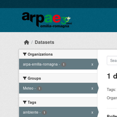
Skip to main content
Datasets
Organizations
arpa-emilia-romagna
-
x
1
1 
Groups
Meteo
-
x
1
Tags:
Organi
Tags
ambiente
-
x
1
Bolle