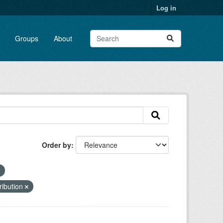
Log in
Groups
About
Order by
ribution