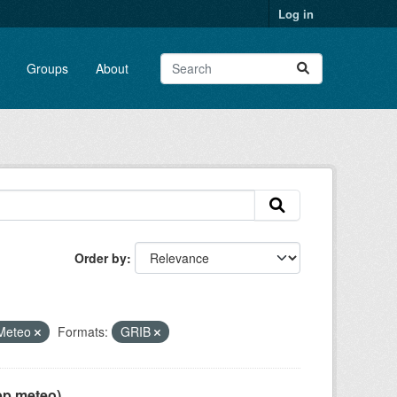
Log in
Groups
About
Order by
Meteo
Formats:
GRIB
pp meteo)