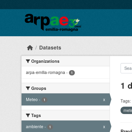
Skip to main content
Datasets
Organizations
arpa-emilia-romagna
-
1
1 
Groups
Meteo
-
x
1
Tags:
mete
Tags
ambiente
-
x
1
Prev