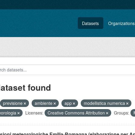
Datasets
Organizations
dataset found
previsione
ambiente
app
modellistica numerica
orologia
Licenses:
Creative Commons Attribution
Groups:
isioni meteorologiche Emilia-Romagna (elaborazione per A