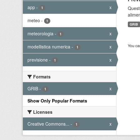
app
-
x
Quest
1
alimen
meteo
-
1
GRIB
meteorologia
-
x
1
You can
modellistica numerica
-
x
1
previsione
-
x
1
Formats
GRIB
-
x
1
Show Only Popular Formats
Licenses
Creative Commons...
-
x
1