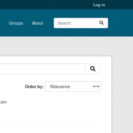
Log in
Groups
About
Order by
ups: