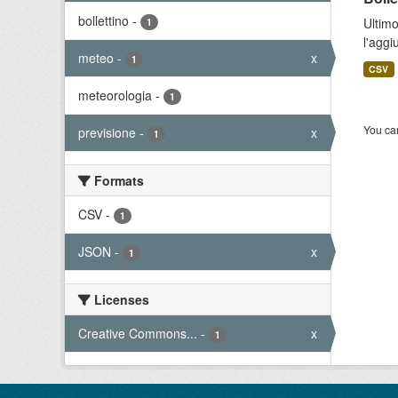
bollettino
-
Ultimo
1
l'aggi
meteo
-
x
1
CSV
meteorologia
-
1
You can
previsione
-
x
1
Formats
CSV
-
1
JSON
-
x
1
Licenses
Creative Commons...
-
x
1