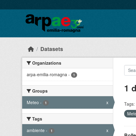
Skip to main content
Datasets
Organizations
arpa-emilia-romagna
-
1
1 
Groups
Meteo
-
x
1
Tags:
Met
Tags
ambiente
-
x
1
Bolle