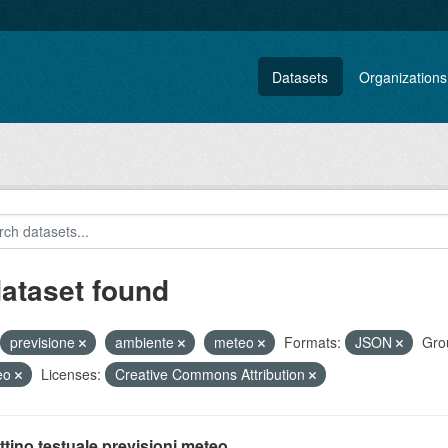
Datasets
Organizations
dataset found
previsione
ambiente
meteo
Formats:
JSON
Gro
eo
Licenses:
Creative Commons Attribution
ttino testuale previsioni meteo