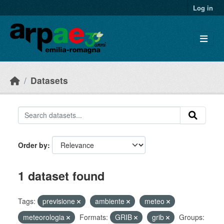
Skip to main content
Log in
Datasets
Order by
1 dataset found
Tags:
previsione
ambiente
meteo
meteorologia
Formats:
GRIB
grib
Groups: