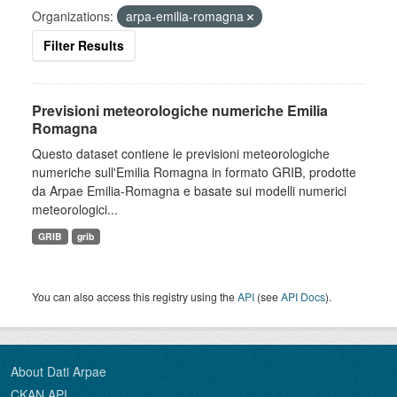
Organizations:
arpa-emilia-romagna
Filter Results
Previsioni meteorologiche numeriche Emilia
Romagna
Questo dataset contiene le previsioni meteorologiche
numeriche sull'Emilia Romagna in formato GRIB, prodotte
da Arpae Emilia-Romagna e basate sui modelli numerici
meteorologici...
GRIB
grib
You can also access this registry using the
API
(see
API Docs
).
About Dati Arpae
CKAN API