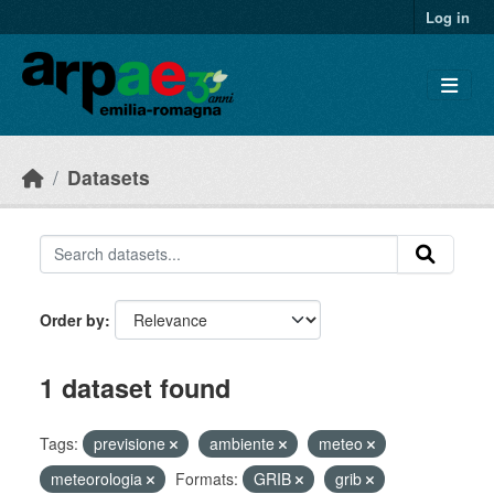
Skip to main content
Log in
Datasets
Order by
1 dataset found
Tags:
previsione
ambiente
meteo
meteorologia
Formats:
GRIB
grib