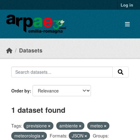
Skip to main content
Log in
Datasets
Order by
1 dataset found
Tags:
previsione
ambiente
meteo
meteorologia
Formats:
JSON
Groups: