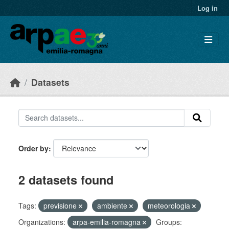
Skip to main content
Log in
Datasets
Order by
2 datasets found
Tags:
previsione
ambiente
meteorologia
Organizations:
arpa-emilia-romagna
Groups: