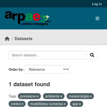
Skip to main content
Log in
Datasets
Order by
1 dataset found
Tags:
previsione
ambiente
meteorologia
meteo
modellistica numerica
app