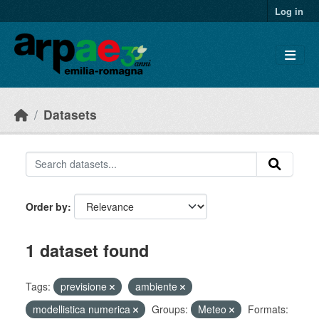
Skip to main content
Log in
Datasets
Order by
1 dataset found
Tags:
previsione
ambiente
modellistica numerica
Groups:
Meteo
Formats: