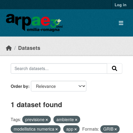
Skip to main content
Log in
Datasets
Order by
1 dataset found
Tags:
previsione
ambiente
modellistica numerica
app
Formats:
GRIB