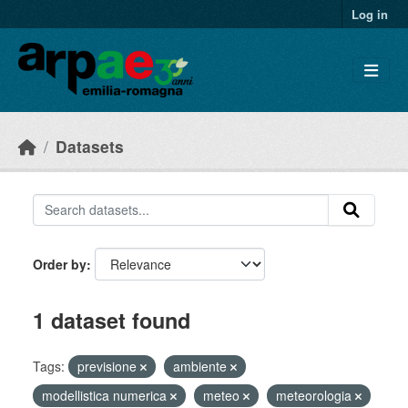
Skip to main content
Log in
Datasets
Order by
1 dataset found
Tags:
previsione
ambiente
modellistica numerica
meteo
meteorologia