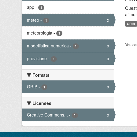
app
-
Quest
1
alimen
meteo
-
x
1
GRIB
meteorologia
-
1
You can
modellistica numerica
-
x
1
previsione
-
x
1
Formats
GRIB
-
x
1
Licenses
Creative Commons...
-
x
1