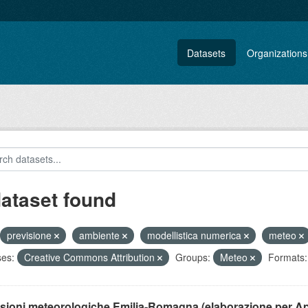
Datasets
Organizations
dataset found
previsione
ambiente
modellistica numerica
meteo
ses:
Creative Commons Attribution
Groups:
Meteo
Formats:
isioni meteorologiche Emilia-Romagna (elaborazione per A