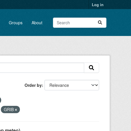
Log in
Groups
About
Order by
GRIB
pp meteo)