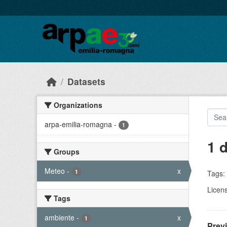
Skip to main content
Datasets
Organizations
arpa-emilia-romagna
-
1
1 
Groups
Meteo
-
x
1
Tags:
Licen
Tags
ambiente
-
x
1
Prev