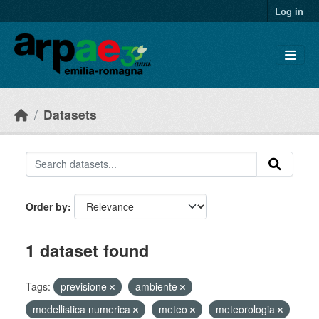
Skip to main content
Log in
Datasets
Order by
1 dataset found
Tags:
previsione
ambiente
modellistica numerica
meteo
meteorologia