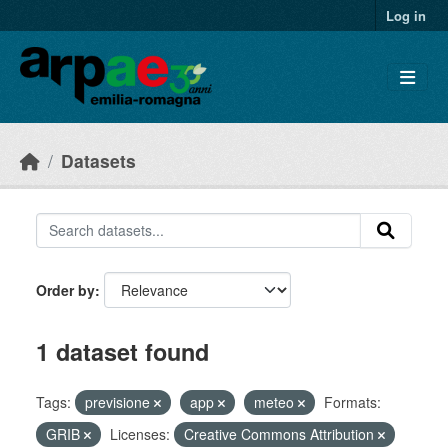
Skip to main content
Log in
Datasets
Order by
1 dataset found
Tags:
previsione
app
meteo
Formats:
GRIB
Licenses:
Creative Commons Attribution