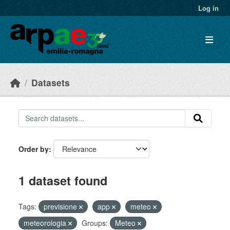
Skip to main content
Log in
Datasets
Order by
1 dataset found
Tags:
previsione
app
meteo
meteorologia
Groups:
Meteo