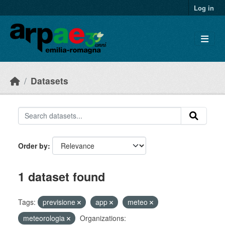
Skip to main content
Log in
Datasets
Order by
1 dataset found
Tags:
previsione
app
meteo
meteorologia
Organizations: