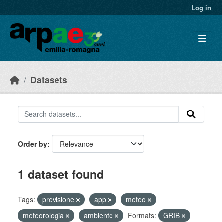
Skip to main content
Log in
Datasets
Order by
1 dataset found
Tags:
previsione
app
meteo
meteorologia
ambiente
Formats:
GRIB