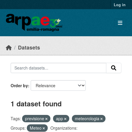
Skip to main content
Log in
Datasets
Order by
1 dataset found
Tags:
previsione
app
meteorologia
Groups:
Meteo
Organizations: