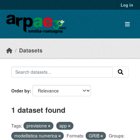
Skip to main content
Log in
Datasets
Order by
1 dataset found
Tags:
previsione
app
modellistica numerica
Formats:
GRIB
Groups: