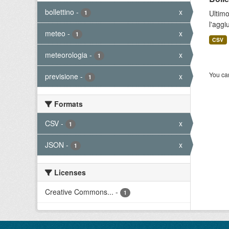
bollettino
-
x
Ultimo
1
l'aggi
meteo
-
x
1
CSV
meteorologia
-
x
1
You can
previsione
-
x
1
Formats
CSV
-
x
1
JSON
-
x
1
Licenses
Creative Commons...
-
1