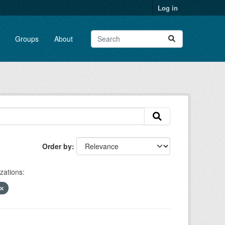
Log in
Groups
About
Order by
zations: