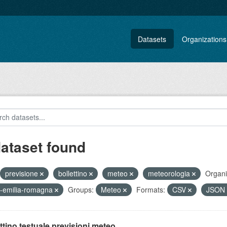
Datasets
Organizations
dataset found
previsione
bollettino
meteo
meteorologia
Organi
-emilia-romagna
Groups:
Meteo
Formats:
CSV
JSON
ttino testuale previsioni meteo